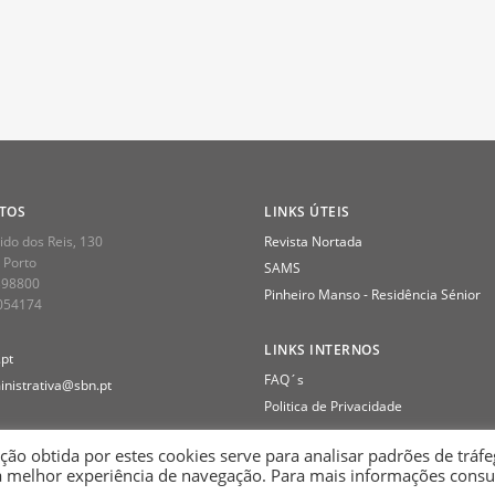
TOS
LINKS ÚTEIS
do dos Reis, 130
Revista Nortada
 Porto
SAMS
398800
Pinheiro Manso - Residência Sénior
2054174
LINKS INTERNOS
pt
FAQ´s
nistrativa@sbn.pt
Politica de Privacidade
ção obtida por estes cookies serve para analisar padrões de tráf
a melhor experiência de navegação. Para mais informações consu