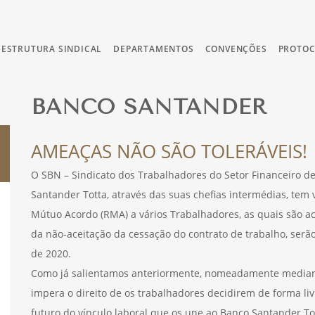
ESTRUTURA SINDICAL
DEPARTAMENTOS
CONVENÇÕES
PROTO
BANCO SANTANDER
AMEAÇAS NÃO SÃO TOLERÁVEIS!
O SBN – Sindicato dos Trabalhadores do Setor Financeiro 
Santander Totta, através das suas chefias intermédias, tem
Mútuo Acordo (RMA) a vários Trabalhadores, as quais são 
da não-aceitação da cessação do contrato de trabalho, ser
de 2020.
Como já salientamos anteriormente, nomeadamente median
impera o direito de os trabalhadores decidirem de forma li
futuro do vínculo laboral que os une ao Banco Santander To