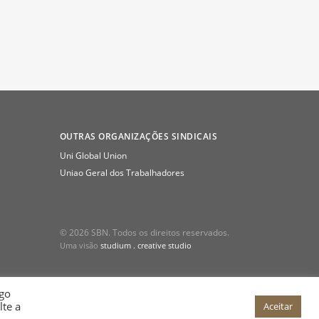
OUTRAS ORGANIZAÇÕES SINDICAIS
Uni Global Union
Uniao Geral dos Trabalhadores
© 2026 SBN. Todos os direitos reservados.
Uma visão
studium . creative studio
ego
lte a
Aceitar