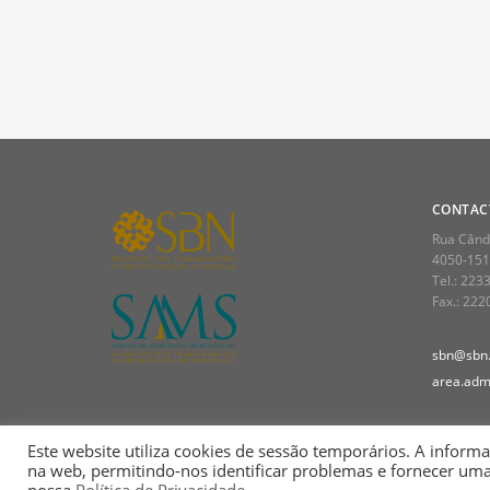
CONTAC
Rua Cândi
4050-151
Tel.: 223
Fax.: 22
sbn@sbn.
area.admi
Este website utiliza cookies de sessão temporários. A informa
na web, permitindo-nos identificar problemas e fornecer um