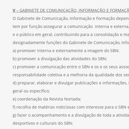
V
– GABINETE DE COMUNICAÇÃO, INFORMAÇÃO E FORMAÇ
O Gabinete de Comunicação, Informação e Formação depend
tem por função assegurar a comunicação interna e extern
e o público em geral, contribuindo para a consolidação e m
designadamente funções do Gabinete de Comunicação, Inf
a) promover interna e externamente a imagem do SBN;
b) promover a divulgação das atividades do SBN;
c) promover a comunicação entre o SBN e os e os seus assoc
responsabilidade coletiva e a melhoria da qualidade dos se
d) preparar, elaborar e divulgar publicações e informações, 
geral ou específico;
e) coordenação da Revista Nortada;
f) recolha de matérias noticiosas com interesse para o SBN 
g) fazer o acompanhamento e a divulgação de toda a atividad
desportivos e culturais do SBN;