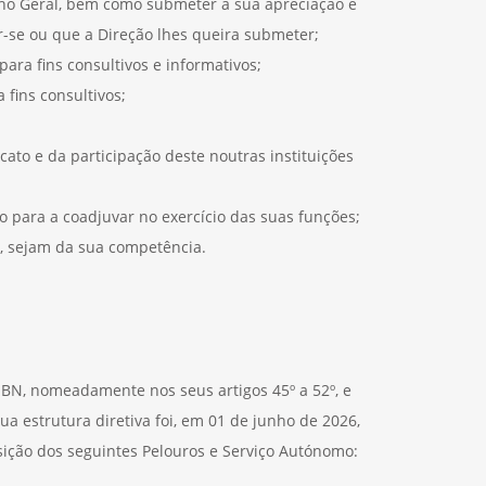
ho Geral, bem como submeter à sua apreciação e
-se ou que a Direção lhes queira submeter;
ara fins consultivos e informativos;
 fins consultivos;
cato e da participação deste noutras instituições
o para a coadjuvar no exercício das suas funções;
e, sejam da sua competência.
SBN, nomeadamente nos seus artigos 45º a 52º, e
a estrutura diretiva foi, em 01 de junho de 2026,
sição dos seguintes Pelouros e Serviço Autónomo: