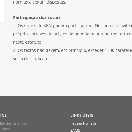
normas a seguir dispostas.
Participação dos sócios
1. Os sócios do SBN podem participar na Nortada a convite d
próprios, através de artigos de opinião ou por outras formas
neste estatuto.
2. Os textos não devem, em princípio, exceder 1500 carate
sócio do sindicato.
TOS
LINKS ÚTEIS
do dos Reis, 130
Revista Nortada
 Porto
SAMS