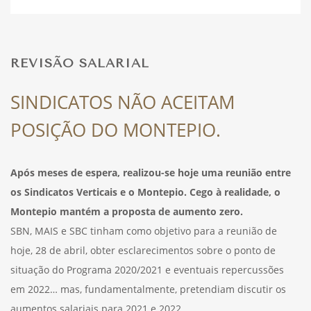
DESPORTO
REVISÃO SALARIAL
FÉRIAS
SINDICATOS NÃO ACEITAM
POSIÇÃO DO MONTEPIO.
SAÚDE
Após meses de espera, realizou-se hoje uma reunião entre
os Sindicatos Verticais e o Montepio. Cego à realidade, o
Montepio mantém a proposta de aumento zero.
SBN, MAIS e SBC tinham como objetivo para a reunião de
hoje, 28 de abril, obter esclarecimentos sobre o ponto de
situação do Programa 2020/2021 e eventuais repercussões
em 2022… mas, fundamentalmente, pretendiam discutir os
aumentos salariais para 2021 e 2022.