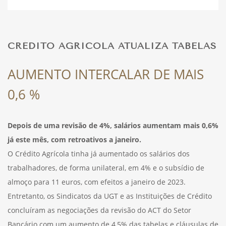
DESPORTO
CRÉDITO AGRÍCOLA ATUALIZA TABELAS
FÉRIAS
AUMENTO INTERCALAR DE MAIS
0,6 %
SAÚDE
Depois de uma revisão de 4%, salários aumentam mais 0,6%
já este mês, com retroativos a janeiro.
O Crédito Agrícola tinha já aumentado os salários dos
trabalhadores, de forma unilateral, em 4% e o subsídio de
almoço para 11 euros, com efeitos a janeiro de 2023.
Entretanto, os Sindicatos da UGT e as Instituições de Crédito
concluíram as negociações da revisão do ACT do Setor
Bancário com um aumento de 4,5% das tabelas e cláusulas de