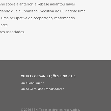
o sobre a anterior, a Febase adiantou haver
rdando que a Comissão Executiva do BCP adote uma
 uma perspetiva de cooperação, reafirmando
dores.
os associados.
OUTRAS ORGANIZAÇÕES SINDICAIS
Uni Global Union
Uniao Geral dos Trabalhadores
© 2026 SBN. Todos os direitos reservados.