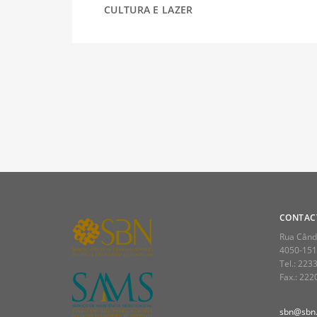
CULTURA E LAZER
DESPORTO
FÉRIAS
SAÚDE
CONTAC
Rua Cândi
4050-151
Tel.: 223
Fax.: 22
sbn@sbn.