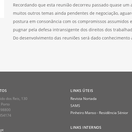
Recordando que esta reunião decorreu passado quase um an
muitos outros temas ainda pendentes de negociação, agua
postura em consonância com os compromissos assumidos e
pugnar pela defesa intransigente dos direitos dos trabalha
Do desenvolvimento das reuniões será dado conhecimento a
TOS
LINKS ÚTEIS
do dos Reis, 130
Revista Nortada
 Porto
SAMS
398800
Pinheiro Manso - Residência Sénior
2054174
LINKS INTERNOS
pt