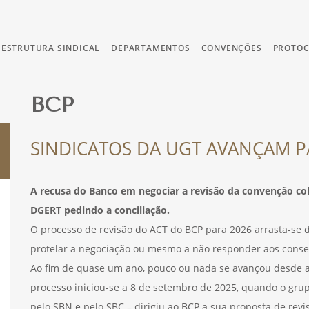
ESTRUTURA SINDICAL
DEPARTAMENTOS
CONVENÇÕES
PROTO
BCP
SINDICATOS DA UGT AVANÇAM P
A recusa do Banco em negociar a revisão da convenção col
DGERT pedindo a conciliação.
O processo de revisão do ACT do BCP para 2026 arrasta-se
protelar a negociação ou mesmo a não responder aos consec
Ao fim de quase um ano, pouco ou nada se avançou desde a
processo iniciou-se a 8 de setembro de 2025, quando o grup
pelo SBN e pelo SBC – dirigiu ao BCP a sua proposta de revi