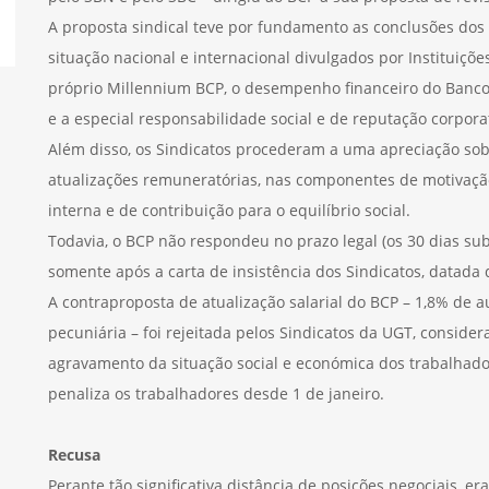
A proposta sindical teve por fundamento as conclusões dos 
situação nacional e internacional divulgados por Instituiçõ
próprio Millennium BCP, o desempenho financeiro do Banco, 
e a especial responsabilidade social e de reputação corpora
Além disso, os Sindicatos procederam a uma apreciação so
atualizações remuneratórias, nas componentes de motivação 
interna e de contribuição para o equilíbrio social.
Todavia, o BCP não respondeu no prazo legal (os 30 dias su
somente após a carta de insistência dos Sindicatos, datada
A contraproposta de atualização salarial do BCP – 1,8% de 
pecuniária – foi rejeitada pelos Sindicatos da UGT, consider
agravamento da situação social e económica dos trabalhadore
penaliza os trabalhadores desde 1 de janeiro.
Recusa
Perante tão significativa distância de posições negociais, er