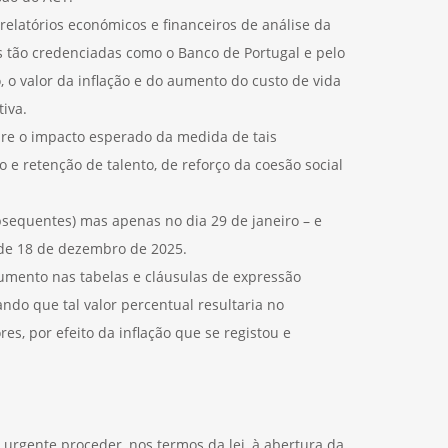
relatórios económicos e financeiros de análise da
es tão credenciadas como o Banco de Portugal e pelo
o valor da inflação e do aumento do custo de vida
tiva.
bre o impacto esperado da medida de tais
e retenção de talento, de reforço da coesão social
bsequentes) mas apenas no dia 29 de janeiro – e
 de 18 de dezembro de 2025.
aumento nas tabelas e cláusulas de expressão
ando que tal valor percentual resultaria no
s, por efeito da inflação que se registou e
a urgente proceder, nos termos da lei, à abertura da