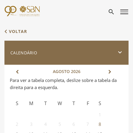
search
VOLTAR
CALENDÁRIO
AGOSTO
2026
S
M
T
W
T
F
S
1
2
3
4
5
6
7
8