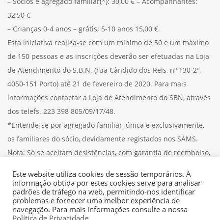
– Sócios e agregado familiar(*): 30,00 € – Acompanhantes:
32,50 €
– Crianças 0-4 anos – grátis; 5-10 anos 15,00 €.
Esta iniciativa realiza-se com um mínimo de 50 e um máximo
de 150 pessoas e as inscrições deverão ser efetuadas na Loja
de Atendimento do S.B.N. (rua Cândido dos Reis, nº 130-2º,
4050-151 Porto) até 21 de fevereiro de 2020. Para mais
informações contactar a Loja de Atendimento do SBN, através
dos telefs. 223 398 805/09/17/48.
*Entende-se por agregado familiar, única e exclusivamente,
os familiares do sócio, devidamente registados nos SAMS.
Nota: Só se aceitam desistências, com garantia de reembolso,
até ao dia 24 do mesmo mês, inclusive.
Este website utiliza cookies de sessão temporários. A
informação obtida por estes cookies serve para analisar
padrões de tráfego na web, permitindo-nos identificar
problemas e fornecer uma melhor experiência de
navegação. Para mais informações consulte a nossa
Política de Privacidade
.