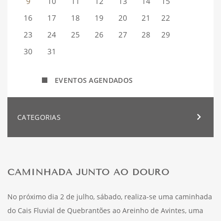
9
10
11
12
13
14
15
16
17
18
19
20
21
22
23
24
25
26
27
28
29
30
31
EVENTOS AGENDADOS
CATEGORIAS
CAMINHADA JUNTO AO DOURO
No próximo dia 2 de julho, sábado, realiza-se uma caminhada
do Cais Fluvial de Quebrantões ao Areinho de Avintes, uma