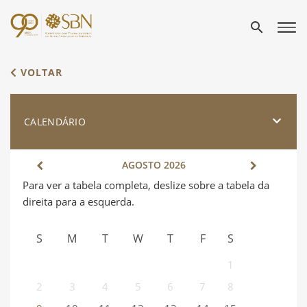
search
VOLTAR
CALENDÁRIO
AGOSTO
2026
S
M
T
W
T
F
S
1
2
3
4
5
6
7
8