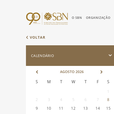
O SBN
ORGANIZAÇÃO
VOLTAR
CALENDÁRIO
AGOSTO
2026
S
M
T
W
T
F
S
1
2
3
4
5
6
7
8
9
10
11
12
13
14
15