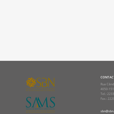
CONTAC
Rua Cândi
4050-151
Tel.: 223
Fax.: 22
sbn@sbn.