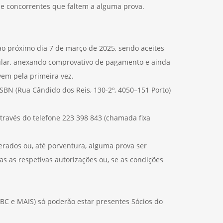
de concorrentes que faltem a alguma prova.
ao próximo dia 7 de março de 2025, sendo aceites
rcular, anexando comprovativo de pagamento e ainda
vem pela primeira vez.
BN (Rua Cândido dos Reis, 130-2º, 4050–151 Porto)
través do telefone 223 398 843 (chamada fixa
terados ou, até porventura, alguma prova ser
s as respetivas autorizações ou, se as condições
 SBC e MAIS) só poderão estar presentes Sócios do