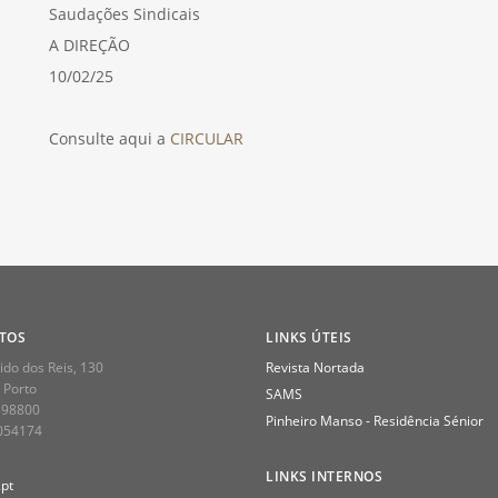
Saudações Sindicais
A DIREÇÃO
10/02/25
Consulte aqui a
CIRCULAR
TOS
LINKS ÚTEIS
do dos Reis, 130
Revista Nortada
 Porto
SAMS
398800
Pinheiro Manso - Residência Sénior
2054174
LINKS INTERNOS
pt