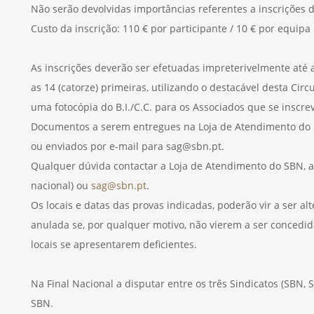
Não serão devolvidas importâncias referentes a inscrições 
Custo da inscrição: 110 € por participante / 10 € por equipa
As inscrições deverão ser efetuadas impreterivelmente até 
as 14 (catorze) primeiras, utilizando o destacável desta Ci
uma fotocópia do B.I./C.C. para os Associados que se inscre
Documentos a serem entregues na Loja de Atendimento do S
ou enviados por e-mail para sag@sbn.pt.
Qualquer dúvida contactar a Loja de Atendimento do SBN, a
nacional) ou
sag@sbn.pt
.
Os locais e datas das provas indicadas, poderão vir a ser al
anulada se, por qualquer motivo, não vierem a ser concedida
locais se apresentarem deficientes.
Na Final Nacional a disputar entre os três Sindicatos (SBN,
SBN.