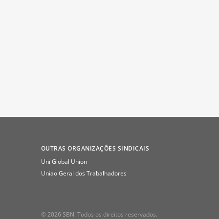
OUTRAS ORGANIZAÇÕES SINDICAIS
Uni Global Union
Uniao Geral dos Trabalhadores
© 2026 SBN. Todos os direitos reservados.