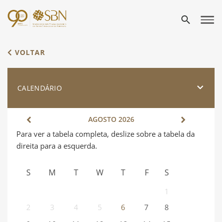
search
VOLTAR
CALENDÁRIO
AGOSTO
2026
S
M
T
W
T
F
S
1
2
3
4
5
6
7
8