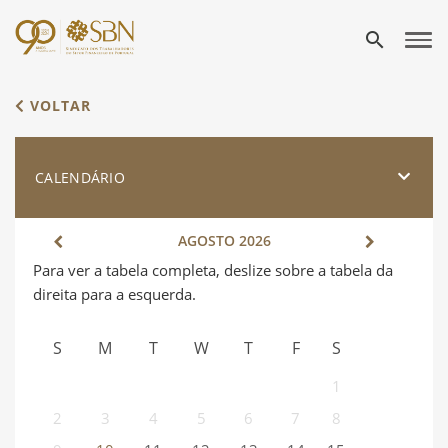
search
VOLTAR
CALENDÁRIO
AGOSTO
2026
S
M
T
W
T
F
S
1
2
3
4
5
6
7
8