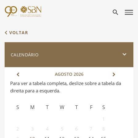
search
VOLTAR
CALENDÁRIO
AGOSTO
2026
S
M
T
W
T
F
S
1
2
3
4
5
6
7
8