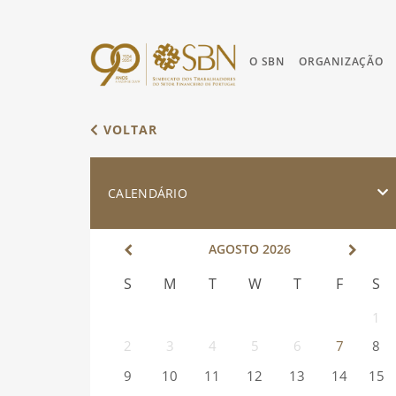
O SBN
ORGANIZAÇÃO
VOLTAR
CALENDÁRIO
AGOSTO
2026
S
M
T
W
T
F
S
1
2
3
4
5
6
7
8
9
10
11
12
13
14
15