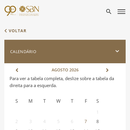
search
VOLTAR
CALENDÁRIO
AGOSTO
2026
S
M
T
W
T
F
S
1
2
3
4
5
6
7
8