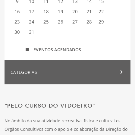
9
10
11
12
13
14
15
16
17
18
19
20
21
22
23
24
25
26
27
28
29
30
31
EVENTOS AGENDADOS
CATEGORIAS
“PELO CURSO DO VIDOEIRO”
No âmbito da sua atividade recreativa, física e cultural os
Órgãos Consultivos com o apoio e colaboração da Direção do