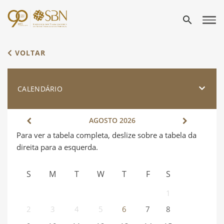
search
VOLTAR
CALENDÁRIO
AGOSTO
2026
S
M
T
W
T
F
S
1
2
3
4
5
6
7
8