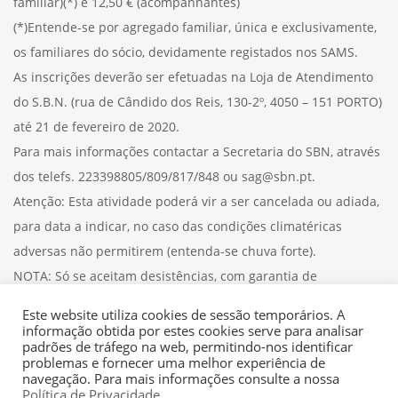
familiar)(*) e 12,50 € (acompanhantes)
(*)Entende-se por agregado familiar, única e exclusivamente,
os familiares do sócio, devidamente registados nos SAMS.
As inscrições deverão ser efetuadas na Loja de Atendimento
do S.B.N. (rua de Cândido dos Reis, 130-2º, 4050 – 151 PORTO)
até 21 de fevereiro de 2020.
Para mais informações contactar a Secretaria do SBN, através
dos telefs. 223398805/809/817/848 ou sag@sbn.pt.
Atenção: Esta atividade poderá vir a ser cancelada ou adiada,
para data a indicar, no caso das condições climatéricas
adversas não permitirem (entenda-se chuva forte).
NOTA: Só se aceitam desistências, com garantia de
reembolso, até ao dia 24 de fevereiro, inclusive.
Este website utiliza cookies de sessão temporários. A
informação obtida por estes cookies serve para analisar
padrões de tráfego na web, permitindo-nos identificar
problemas e fornecer uma melhor experiência de
navegação. Para mais informações consulte a nossa
Política de Privacidade
.