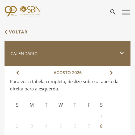
search
VOLTAR
CALENDÁRIO
AGOSTO
2026
S
M
T
W
T
F
S
1
2
3
4
5
6
7
8