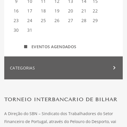
9
10
11
12
13
14
15
16
17
18
19
20
21
22
23
24
25
26
27
28
29
30
31
EVENTOS AGENDADOS
CATEGORIAS
TORNEIO INTERBANCÁRIO DE BILHAR
A Direção do SBN – Sindicato dos Trabalhadores do Setor
Financeiro de Portugal, através do Pelouro do Desporto, vai