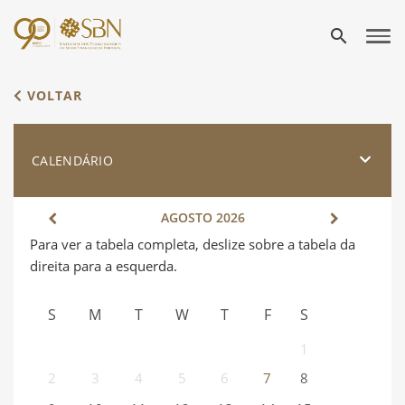
search
VOLTAR
CALENDÁRIO
AGOSTO
2026
S
M
T
W
T
F
S
1
2
3
4
5
6
7
8