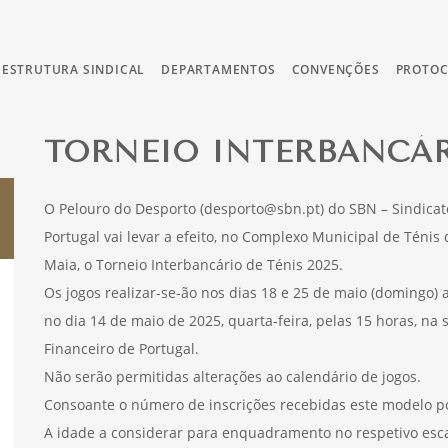
ESTRUTURA SINDICAL
DEPARTAMENTOS
CONVENÇÕES
PROTO
TORNEIO INTERBANCÁR
O Pelouro do Desporto (desporto@sbn.pt) do SBN – Sindicat
Portugal vai levar a efeito, no Complexo Municipal de Ténis
Maia, o Torneio Interbancário de Ténis 2025.
Os jogos realizar-se-ão nos dias 18 e 25 de maio (domingo) a
no dia 14 de maio de 2025, quarta-feira, pelas 15 horas, na
Financeiro de Portugal.
Não serão permitidas alterações ao calendário de jogos.
Consoante o número de inscrições recebidas este modelo po
A idade a considerar para enquadramento no respetivo escal