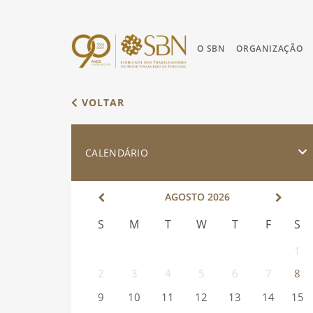
O SBN
ORGANIZAÇÃO
VOLTAR
CALENDÁRIO
AGOSTO
2026
S
M
T
W
T
F
S
1
2
3
4
5
6
7
8
9
10
11
12
13
14
15