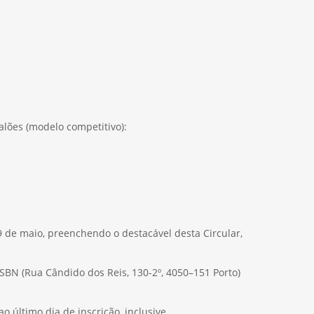
alões (modelo competitivo):
9 de maio, preenchendo o destacável desta Circular,
BN (Rua Cândido dos Reis, 130-2º, 4050–151 Porto)
o último dia de inscrição, inclusive.