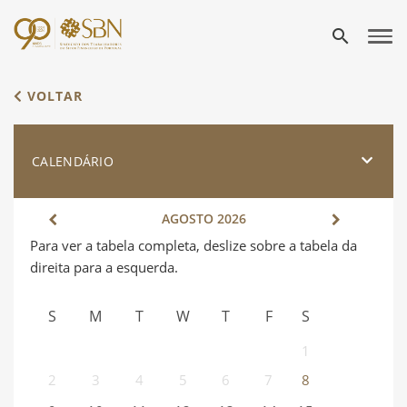
search
VOLTAR
CALENDÁRIO
AGOSTO
2026
S
M
T
W
T
F
S
1
2
3
4
5
6
7
8