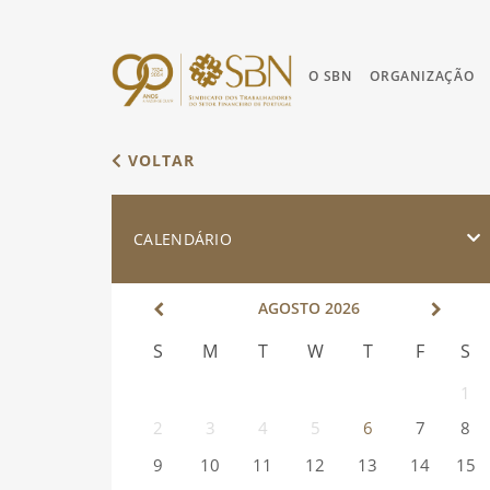
O SBN
ORGANIZAÇÃO
VOLTAR
CALENDÁRIO
AGOSTO
2026
S
M
T
W
T
F
S
1
2
3
4
5
6
7
8
9
10
11
12
13
14
15