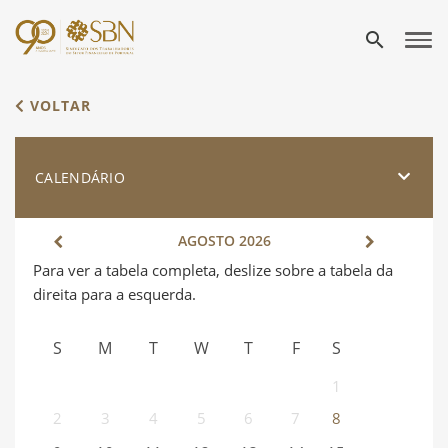
search
VOLTAR
CALENDÁRIO
AGOSTO
2026
S
M
T
W
T
F
S
1
2
3
4
5
6
7
8