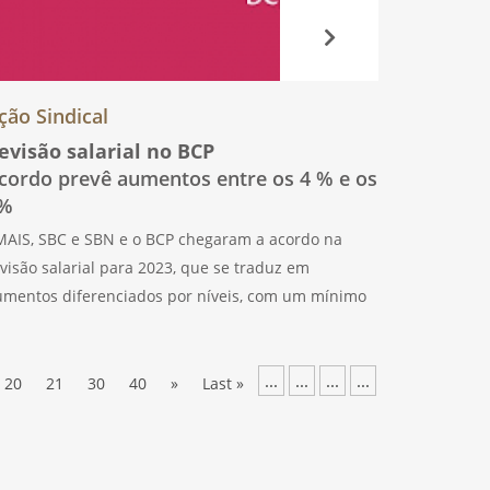
ção Sindical
evisão salarial no BCP
cordo prevê aumentos entre os 4 % e os
%
AIS, SBC e SBN e o BCP chegaram a acordo na
visão salarial para 2023, que se traduz em
umentos diferenciados por níveis, com um mínimo
 50 euros na tabela dos reformados. O subsídio de
feição sobe para
...
...
...
...
20
21
30
40
»
Last »