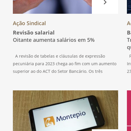
Ação Sindical
A
Revisão salarial
B
Oitante aumenta salários em 5%
T
q
A revisão de tabelas e cláusulas de expressão
F
pecuniária para 2023 chega ao fim com um aumento
In
superior ao do ACT do Setor Bancário. Os três
2
Sindicatos da UGT registam a intenção A revisão do
i
Acordo de Empresa
no