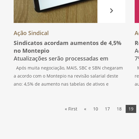
Ação Sindical
A
Sindicatos acordam aumentos de 4,5%
R
no Montepio
A
Atualizações serão processadas em
7
novembro
Após muita negociação, MAIS, SBC e SBN chegaram
M
a acordo com o Montepio na revisão salarial deste
re
ano: 4,5% de aumento nas tabelas de ativos e
a
reformados. As atualizações, bem como os
de
retroativos a janeiro, serão processadas em
re
novembro.
« First
«
10
17
18
19