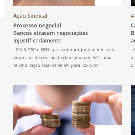
Ação Sindical
A
Processo negocial
C
Bancos atrasam negociações
B
injustificadamente
a
MAIS, SBC e SBN apresentaram, juntamente com
O
propostas de revisão do clausulado do ACT, uma
do
reivindicação salarial de 6% para 2024. As
o 
Instituições de Crédito (IC), depois de um mês para
M
analisar as pretensões dos Sindicatos, adiaram a
o
reunião