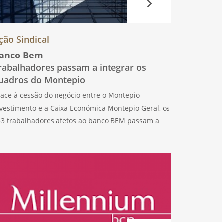
ção Sindical
anco Bem
rabalhadores passam a integrar os
uadros do Montepio
ace à cessão do negócio entre o Montepio
vestimento e a Caixa Económica Montepio Geral, os
33 trabalhadores afetos ao banco BEM passam a
ntegrar os quadros do Montepio, sem interrupção
s seus contratos e mantendo todos os direitos