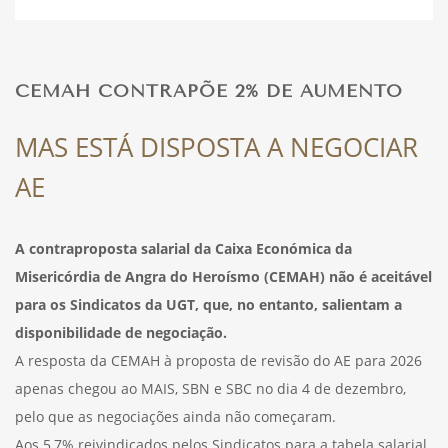
DESPORTO
CEMAH CONTRAPÕE 2% DE AUMENTO
FÉRIAS
MAS ESTÁ DISPOSTA A NEGOCIAR
AE
SAÚDE
A contraproposta salarial da Caixa Económica da
Misericórdia de Angra do Heroísmo (CEMAH) não é aceitável
para os Sindicatos da UGT, que, no entanto, salientam a
disponibilidade de negociação.
A resposta da CEMAH à proposta de revisão do AE para 2026
apenas chegou ao MAIS, SBN e SBC no dia 4 de dezembro,
pelo que as negociações ainda não começaram.
Aos 5,7% reivindicados pelos Sindicatos para a tabela salarial