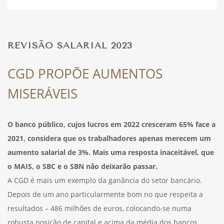
DESPORTO
REVISÃO SALARIAL 2023
FÉRIAS
CGD PROPÕE AUMENTOS
MISERÁVEIS
SAÚDE
O banco público, cujos lucros em 2022 cresceram 65% face a
2021, considera que os trabalhadores apenas merecem um
aumento salarial de 3%. Mais uma resposta inaceitável, que
o MAIS, o SBC e o SBN não deixarão passar.
A CGD é mais um exemplo da ganância do setor bancário.
Depois de um ano particularmente bom no que respeita a
resultados – 486 milhões de euros, colocando-se numa
robusta posição de capital e acima da média dos bancos