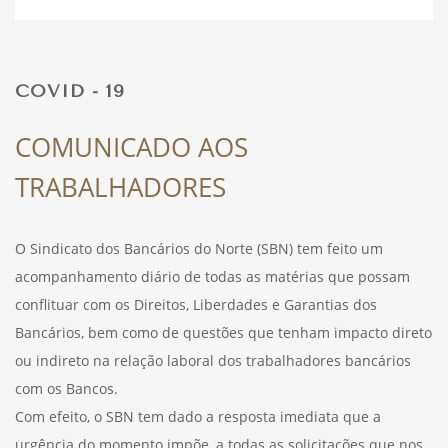
DESPORTO
COVID - 19
FÉRIAS
COMUNICADO AOS
TRABALHADORES
SAÚDE
O Sindicato dos Bancários do Norte (SBN) tem feito um
acompanhamento diário de todas as matérias que possam
conflituar com os Direitos, Liberdades e Garantias dos
Bancários, bem como de questões que tenham impacto direto
ou indireto na relação laboral dos trabalhadores bancários
com os Bancos.
Com efeito, o SBN tem dado a resposta imediata que a
urgência do momento impõe, a todas as solicitações que nos