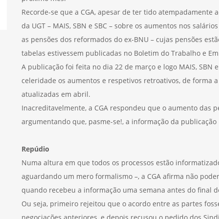
Recorde-se que a CGA, apesar de ter tido atempadamente ac
da UGT – MAIS, SBN e SBC – sobre os aumentos nos salários 
as pensões dos reformados do ex-BNU – cujas pensões estão
tabelas estivessem publicadas no Boletim do Trabalho e Em
A publicação foi feita no dia 22 de março e logo MAIS, SB
celeridade os aumentos e respetivos retroativos, de forma
atualizadas em abril.
Inacreditavelmente, a CGA respondeu que o aumento das p
argumentando que, pasme-se!, a informação da publicação
Repúdio
Numa altura em que todos os processos estão informatizado
aguardando um mero formalismo –, a CGA afirma não poder
quando recebeu a informação uma semana antes do final d
Ou seja, primeiro rejeitou que o acordo entre as partes fos
negociações anteriores, e depois recusou o pedido dos Sindi