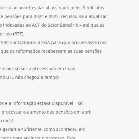
esso ao acordo salarial assinado pelos Sindicatos
e pensões para 2024 e 2025, recusou-se a atualizar
 indexadas ao ACT do Setor Bancário – até que as
prego (BTE).
N e SBC contactaram a CGA para que processasse com
 a que os reformados recebessem as suas pensões
ensões só seria processado em maio,
 no BTE não chegou a tempo!
s e a informação estava disponível – só
 processar o aumento das pensões em abril,
o mês!
se garantia suficiente, como aconteceu em
catos para acelerar o processo. Esta