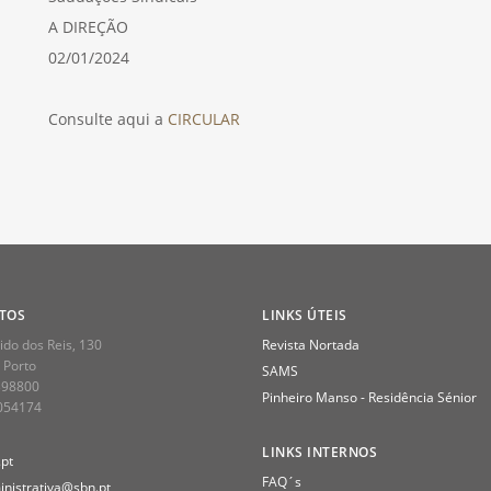
A DIREÇÃO
02/01/2024
Consulte aqui a
CIRCULAR
TOS
LINKS ÚTEIS
do dos Reis, 130
Revista Nortada
 Porto
SAMS
398800
Pinheiro Manso - Residência Sénior
2054174
LINKS INTERNOS
pt
FAQ´s
nistrativa@sbn.pt