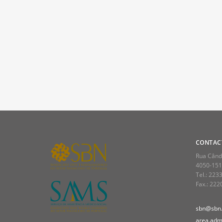
CONTAC
Rua Cândi
4050-151
Tel.: 223
Fax.: 22
sbn@sbn.
area.admi