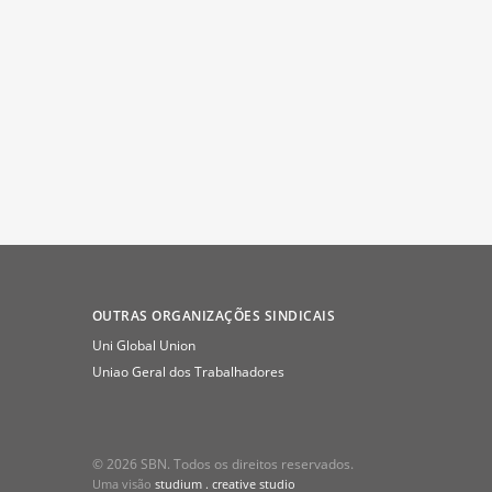
OUTRAS ORGANIZAÇÕES SINDICAIS
Uni Global Union
Uniao Geral dos Trabalhadores
© 2026 SBN. Todos os direitos reservados.
Uma visão
studium . creative studio