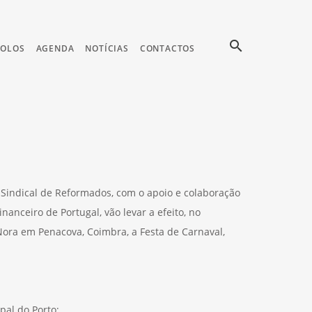
search
COLOS
AGENDA
NOTÍCIAS
CONTACTOS
o Sindical de Reformados, com o apoio e colaboração
anceiro de Portugal, vão levar a efeito, no
Nora em Penacova, Coimbra, a Festa de Carnaval,
pal do Porto;