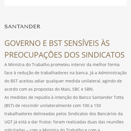
DESPORTO
SANTANDER
FÉRIAS
GOVERNO E BST SENSÍVEIS ÀS
PREOCUPAÇÕES DOS SINDICATOS
SAÚDE
A Ministra do Trabalho prometeu intervir da melhor forma
face à redução de trabalhadores na banca. Já a Administração
do BST aceitou adiar qualquer medida unilateral, agindo de
acordo com as propostas do Mais, SBC e SBN.
As medidas de repúdio à intenção do Banco Santander Totta
(BST) de rescindir unilateralmente com 100 a 150
trabalhadores delineadas pelos Sindicatos dos Bancários da
UGT já está a dar frutos: foram realizadas duas das reuniões
solicitadas – com a Ministra do Trabalho e com a