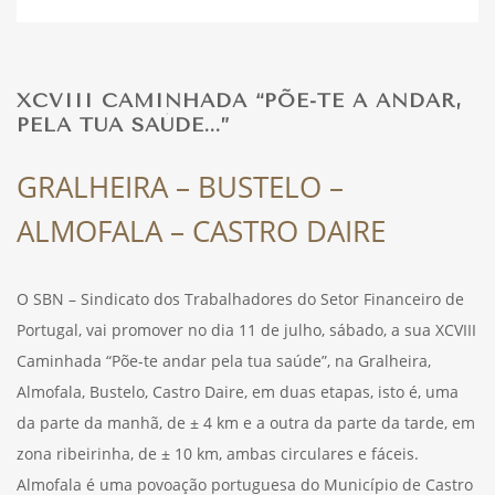
DESPORTO
XCVIII CAMINHADA “PÕE-TE A ANDAR,
PELA TUA SAÚDE...”
FÉRIAS
GRALHEIRA – BUSTELO –
ALMOFALA – CASTRO DAIRE
SAÚDE
O SBN – Sindicato dos Trabalhadores do Setor Financeiro de
Portugal, vai promover no dia 11 de julho, sábado, a sua XCVIII
Caminhada “Põe-te andar pela tua saúde”, na Gralheira,
Almofala, Bustelo, Castro Daire, em duas etapas, isto é, uma
da parte da manhã, de ± 4 km e a outra da parte da tarde, em
zona ribeirinha, de ± 10 km, ambas circulares e fáceis.
Almofala é uma povoação portuguesa do Município de Castro