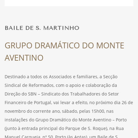
DESPORTO
BAILE DE S. MARTINHO
FÉRIAS
GRUPO DRAMÁTICO DO MONTE
AVENTINO
SAÚDE
Destinado a todos os Associados e familiares, a Secção
Sindical de Reformados, com o apoio e colaboração da
Direção do SBN – Sindicato dos Trabalhadores do Setor
Financeiro de Portugal, vai levar a efeito, no próximo dia 26 de
novembro do corrente ano, sábado, pelas 15h00, nas
instalações do Grupo Dramático do Monte Aventino – Porto
(junto à entrada principal do Parque de S. Roque), na Rua
Manuel Carqueja, nº 50, Porto (às Antas), um Baile de S.