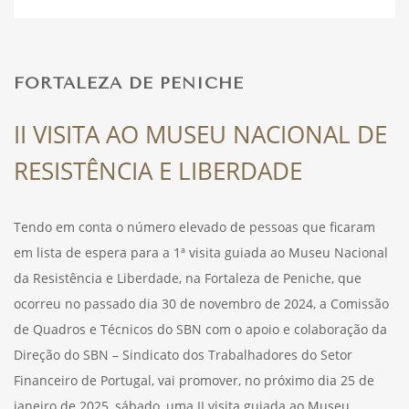
DESPORTO
FORTALEZA DE PENICHE
FÉRIAS
II VISITA AO MUSEU NACIONAL DE
RESISTÊNCIA E LIBERDADE
SAÚDE
Tendo em conta o número elevado de pessoas que ficaram
em lista de espera para a 1ª visita guiada ao Museu Nacional
da Resistência e Liberdade, na Fortaleza de Peniche, que
ocorreu no passado dia 30 de novembro de 2024, a Comissão
de Quadros e Técnicos do SBN com o apoio e colaboração da
Direção do SBN – Sindicato dos Trabalhadores do Setor
Financeiro de Portugal, vai promover, no próximo dia 25 de
janeiro de 2025, sábado, uma II visita guiada ao Museu