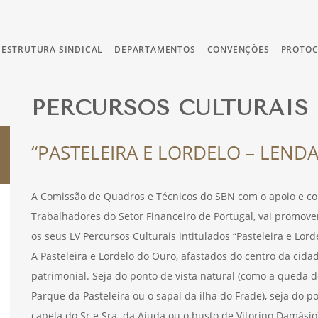
ESTRUTURA SINDICAL
DEPARTAMENTOS
CONVENÇÕES
PROTO
PERCURSOS CULTURAIS
“PASTELEIRA E LORDELO – LENDA
A Comissão de Quadros e Técnicos do SBN com o apoio e co
Trabalhadores do Setor Financeiro de Portugal, vai promove
os seus LV Percursos Culturais intitulados “Pasteleira e Lord
A Pasteleira e Lordelo do Ouro, afastados do centro da cida
patrimonial. Seja do ponto de vista natural (como a queda de
Parque da Pasteleira ou o sapal da ilha do Frade), seja do po
capela do Sr e Sra. da Ajuda ou o busto de Vitorino Damá