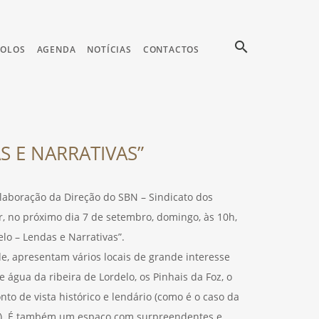
search
COLOS
AGENDA
NOTÍCIAS
CONTACTOS
S E NARRATIVAS”
laboração da Direção do SBN – Sindicato dos
r, no próximo dia 7 de setembro, domingo, às 10h,
elo – Lendas e Narrativas”.
de, apresentam vários locais de grande interesse
 água da ribeira de Lordelo, os Pinhais da Foz, o
nto de vista histórico e lendário (como é o caso da
sio). É também um espaço com surpreendentes e