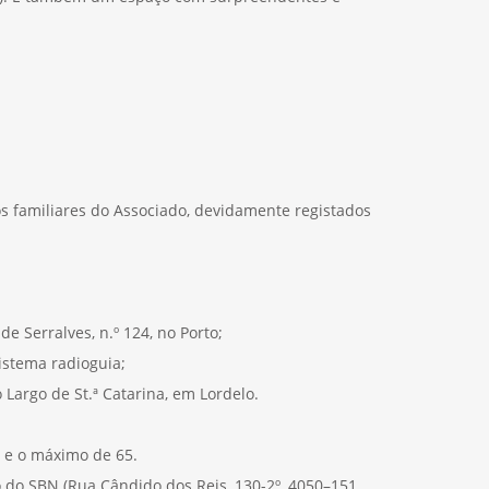
os familiares do Associado, devidamente registados
 Serralves, n.º 124, no Porto;
sistema radioguia;
Largo de St.ª Catarina, em Lordelo.
s e o máximo de 65.
 do SBN (Rua Cândido dos Reis, 130-2º, 4050–151