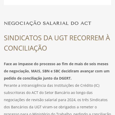
DESPORTO
NEGOCIAÇÃO SALARIAL DO ACT
FÉRIAS
SINDICATOS DA UGT RECORREM À
CONCILIAÇÃO
SAÚDE
Face ao impasse do processo ao fim de mais de seis meses
de negociação, MAIS, SBN e SBC decidiram avançar com um
pedido de conciliação junto da DGERT.
Perante a intransigência das Instituições de Crédito (IC)
subscritoras do ACT do Setor Bancário ao longo das
negociações de revisão salarial para 2024, os três Sindicatos
dos Bancários da UGT viram-se obrigados a remeter o
processo para o Ministério do Trabalho, pedindo a conciliação