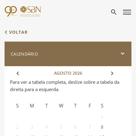
search
VOLTAR
CALENDÁRIO
AGOSTO
2026
S
M
T
W
T
F
S
1
2
3
4
5
6
7
8