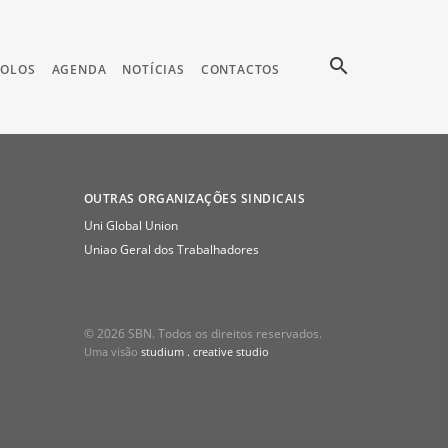
search
COLOS
AGENDA
NOTÍCIAS
CONTACTOS
OUTRAS ORGANIZAÇÕES SINDICAIS
Uni Global Union
Uniao Geral dos Trabalhadores
© 2026 SBN. Todos os direitos reservados.
Uma visão
studium . creative studio