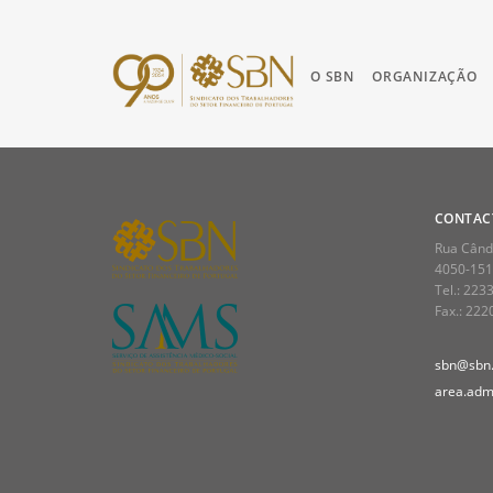
O SBN
ORGANIZAÇÃO
CONTAC
Rua Cândi
4050-151
Tel.: 223
Fax.: 22
sbn@sbn.
area.admi