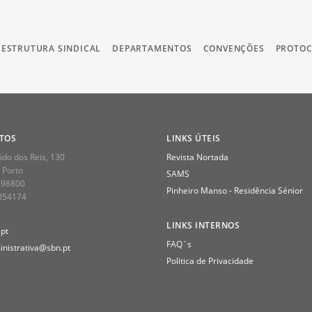
ESTRUTURA SINDICAL
DEPARTAMENTOS
CONVENÇÕES
PROTO
TOS
LINKS ÚTEIS
do dos Reis, 130
Revista Nortada
 Porto
SAMS
398800
Pinheiro Manso - Residência Sénior
2054174
LINKS INTERNOS
pt
FAQ´s
nistrativa@sbn.pt
Politica de Privacidade