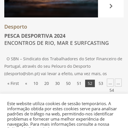
Desporto
PESCA DESPORTIVA 2024
ENCONTROS DE RIO, MAR E SURFCASTING
O SBN – Sindicato dos Trabalhadores do Setor Financeiro de
Portugal, através do seu Pelouro do Desporto
(desporto@sbn.pt) vai levar a efeito, uma vez mais, os
Encontros Interbancários de Pesca Desportiva. As provas
...
...
« First
«
10
20
30
50
51
52
53
estão abertas à participação de
54
...
...
60
70
80
»
Last »
Este website utiliza cookies de sessão temporários. A
informação obtida por estes cookies serve para analisar
padrões de tráfego na web, permitindo-nos identificar
problemas e fornecer uma melhor experiência de
navegação. Para mais informações consulte a nossa