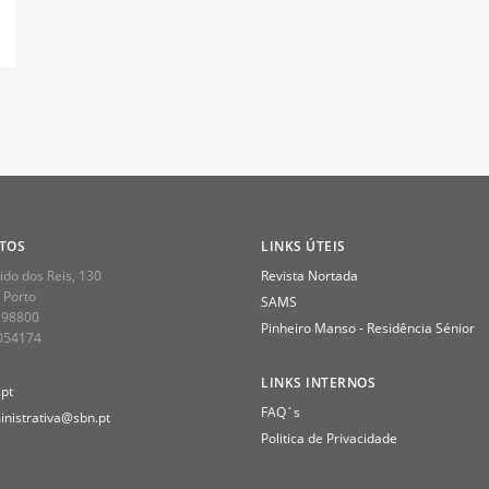
TOS
LINKS ÚTEIS
do dos Reis, 130
Revista Nortada
 Porto
SAMS
398800
Pinheiro Manso - Residência Sénior
2054174
LINKS INTERNOS
pt
FAQ´s
nistrativa@sbn.pt
Politica de Privacidade