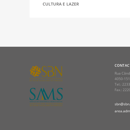
CULTURA E LAZER
DESPORTO
FÉRIAS
CONTAC
Rua Cândi
SAÚDE
4050-151
Tel.: 223
Fax.: 22
sbn@sbn.
area.admi