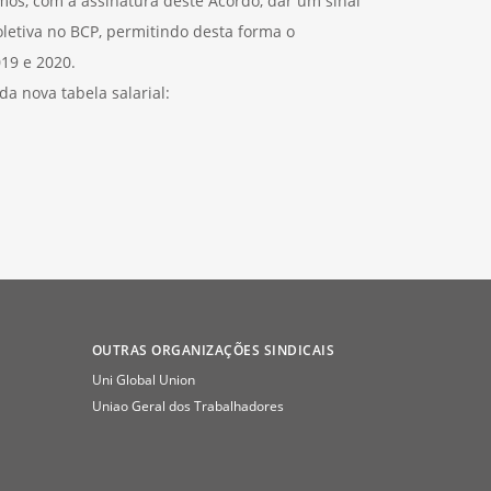
mos, com a assinatura deste Acordo, dar um sinal
etiva no BCP, permitindo desta forma o
19 e 2020.
da nova tabela salarial:
OUTRAS ORGANIZAÇÕES SINDICAIS
Uni Global Union
Uniao Geral dos Trabalhadores