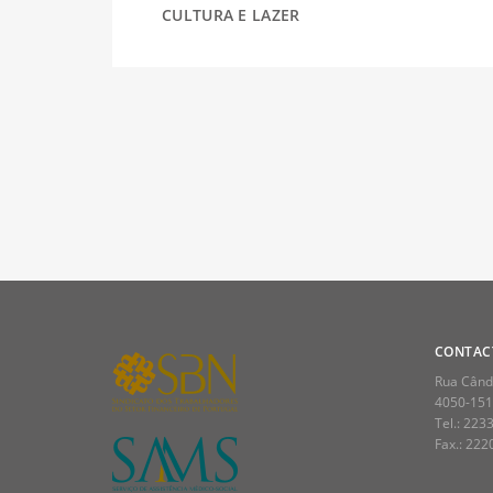
CULTURA E LAZER
DESPORTO
FÉRIAS
SAÚDE
CONTAC
Rua Cândi
4050-151
Tel.: 223
Fax.: 22