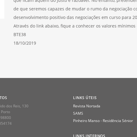
que ficam aquém do justo e razoável. No entanto, pretende
de que seremos capazes de mudar o rumo da negociação col
desenvolvimento positivo das negociações em curso para 20
Através do link abaixo, fique a conhecer os valores mínimos 
BTE38
18/10/2019
TOS
LINKS ÚTEIS
do dos Reis, 130
Revista Nortada
 Porto
SAMS
398800
Pinheiro Manso - Residência Sénior
2054174
LINKS INTERNOS