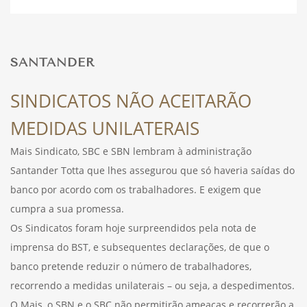
DESPORTO
SANTANDER
FÉRIAS
SINDICATOS NÃO ACEITARÃO
MEDIDAS UNILATERAIS
SAÚDE
Mais Sindicato, SBC e SBN lembram à administração
Santander Totta que lhes assegurou que só haveria saídas do
banco por acordo com os trabalhadores. E exigem que
cumpra a sua promessa.
Os Sindicatos foram hoje surpreendidos pela nota de
imprensa do BST, e subsequentes declarações, de que o
banco pretende reduzir o número de trabalhadores,
recorrendo a medidas unilaterais – ou seja, a despedimentos.
O Mais, o SBN e o SBC não permitirão ameaças e recorrerão a