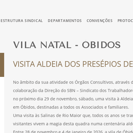
ESTRUTURA SINDICAL
DEPARTAMENTOS
CONVENÇÕES
PROTO
VILA NATAL - ÓBIDOS
VISITA ALDEIA DOS PRESÉPIOS DE
No âmbito da sua atividade os Órgãos Consultivos, através 
colaboração da Direção do SBN – Sindicato dos Trabalhadore
no próximo dia 29 de novembro, sábado, uma visita à Aldeia 
em Óbidos, destinadas a todos os Associados e familiares.
Uma visita às Salinas de Rio Maior que, todos os anos se tr
visitantes vivem a magia desta quadra numa centenária alde
Entre 28 de novembro e 4 de janeiro de 2026, a vila de Óbi