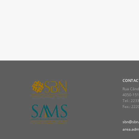
CONTAC
Rua Cândi
4050-151
Tel.: 223
Fax.: 22
sbn@sbn.
area.admi