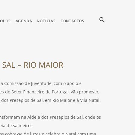
search
COLOS
AGENDA
NOTÍCIAS
CONTACTOS
 SAL – RIO MAIOR
da Comissão de Juventude, com o apoio e
s do Setor Financeiro de Portugal, vão promover,
dos Presépios de Sal, em Rio Maior e à Vila Natal,
ansformam na Aldeia dos Presépios de Sal, onde os
ia de salineiros.
dos cobre-se de luzes e celebra o Natal com uma