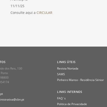
11/11/25
Consulte aqui a
CIRCULAR
TOS
LINKS ÚTEIS
do dos Reis, 130
Revista Nortada
 Porto
SAMS
398800
Pinheiro Manso - Residência Sénior
2054174
LINKS INTERNOS
pt
FAQ´s
nistrativa@sbn.pt
Politica de Privacidade