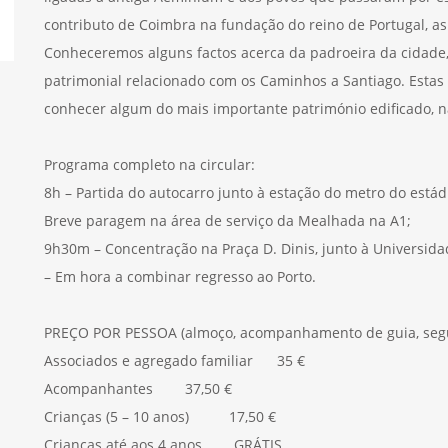
contributo de Coimbra na fundação do reino de Portugal, a
Conheceremos alguns factos acerca da padroeira da cidade, 
patrimonial relacionado com os Caminhos a Santiago. Estas
conhecer algum do mais importante património edificado, na
Programa completo na circular:
8h – Partida do autocarro junto à estação do metro do estád
Breve paragem na área de serviço da Mealhada na A1;
9h30m – Concentração na Praça D. Dinis, junto à Universid
– Em hora a combinar regresso ao Porto.
PREÇO POR PESSOA (almoço, acompanhamento de guia, segu
Associados e agregado familiar 35 €
Acompanhantes 37,50 €
Crianças (5 – 10 anos) 17,50 €
Crianças até aos 4 anos GRÁTIS