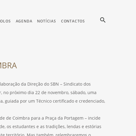
search
COLOS
AGENDA
NOTÍCIAS
CONTACTOS
MBRA
laboração da Direção do SBN – Sindicato dos
er, no próximo dia 22 de novembro, sábado, uma
ra, guiada por um Técnico certificado e credenciado,
dade de Coimbra para a Praça da Portagem – incide
, os estudantes e as tradições, lendas e estórias
ste território. Mas também, relembraremos o