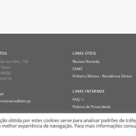
TOS
LINKS ÚTEIS
do dos Reis, 130
Revista Nortada
 Porto
SAMS
398800
Pinheiro Manso - Residência Sénior
2054174
LINKS INTERNOS
pt
FAQ´s
nistrativa@sbn.pt
Politica de Privacidade
ção obtida por estes cookies serve para analisar padrões de tráf
a melhor experiência de navegação. Para mais informações consu