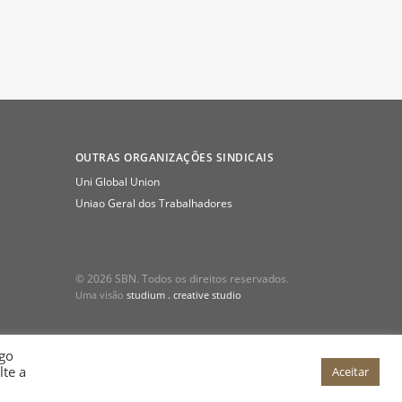
OUTRAS ORGANIZAÇÕES SINDICAIS
Uni Global Union
Uniao Geral dos Trabalhadores
© 2026 SBN. Todos os direitos reservados.
Uma visão
studium . creative studio
ego
lte a
Aceitar