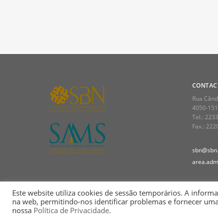
CONTAC
Rua Cândi
4050-151
Tel.: 223
Fax.: 22
sbn@sbn.
area.admi
Este website utiliza cookies de sessão temporários. A informa
na web, permitindo-nos identificar problemas e fornecer um
nossa
Política de Privacidade
.