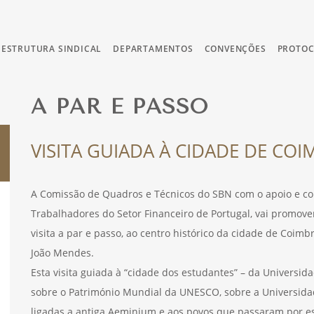
ESTRUTURA SINDICAL
DEPARTAMENTOS
CONVENÇÕES
PROTO
A PAR E PASSO
VISITA GUIADA À CIDADE DE COI
A Comissão de Quadros e Técnicos do SBN com o apoio e co
Trabalhadores do Setor Financeiro de Portugal, vai promov
visita a par e passo, ao centro histórico da cidade de Coimb
João Mendes.
Esta visita guiada à “cidade dos estudantes” – da Universi
sobre o Património Mundial da UNESCO, sobre a Universidade
ligadas a antiga Aeminium e aos povos que passaram por e