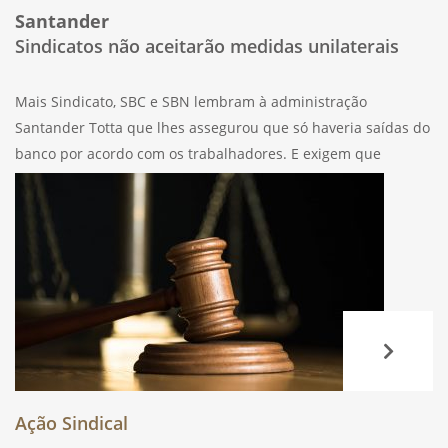
Santander
Sindicatos não aceitarão medidas unilaterais
Mais Sindicato, SBC e SBN lembram à administração
Santander Totta que lhes assegurou que só haveria saídas do
banco por acordo com os trabalhadores. E exigem que
cumpra a sua promessa. Os Sindicatos foram hoje
surpreendidos pela nota de imprensa
Ação Sindical