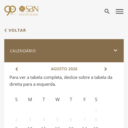
search
VOLTAR
CALENDÁRIO
AGOSTO
2026
S
M
T
W
T
F
S
1
2
3
4
5
6
7
8