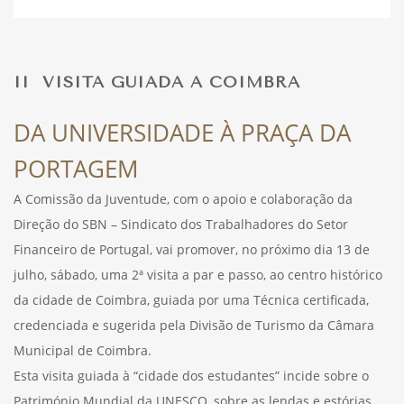
DESPORTO
II VISITA GUIADA A COIMBRA
FÉRIAS
DA UNIVERSIDADE À PRAÇA DA
PORTAGEM
SAÚDE
A Comissão da Juventude, com o apoio e colaboração da
Direção do SBN – Sindicato dos Trabalhadores do Setor
Financeiro de Portugal, vai promover, no próximo dia 13 de
julho, sábado, uma 2ª visita a par e passo, ao centro histórico
da cidade de Coimbra, guiada por uma Técnica certificada,
credenciada e sugerida pela Divisão de Turismo da Câmara
Municipal de Coimbra.
Esta visita guiada à “cidade dos estudantes” incide sobre o
Património Mundial da UNESCO, sobre as lendas e estórias