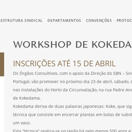
ESTRUTURA SINDICAL
DEPARTAMENTOS
CONVENÇÕES
PROTO
WORKSHOP DE KOKED
INSCRIÇÕES ATÉ 15 DE ABRIL
Os Órgãos Consultivos, com o apoio da Direção do SBN – Sin
Portugal, vão promover no próximo dia 23 de abril, sábado, 
nas instalações do Horto da Circunvalação, na rua Padre A
de Kokedama.
Kokedama deriva de duas palavras japonesas: Koke, que signi
técnica que consiste em encerrar plantas em bolas de sub
um vaso.
Esta “técnica” realiza-se no Japão há pelo menos 500 anos e