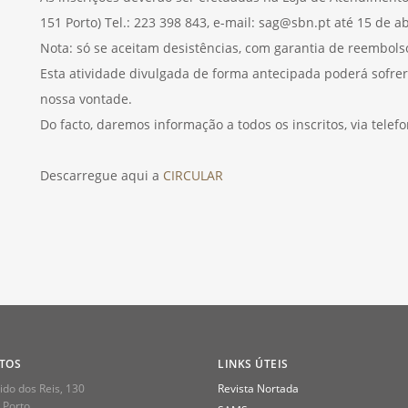
151 Porto) Tel.: 223 398 843, e-mail: sag@sbn.pt até 15 de ab
Nota: só se aceitam desistências, com garantia de reembolso, 
Esta atividade divulgada de forma antecipada poderá sofrer 
nossa vontade.
Do facto, daremos informação a todos os inscritos, via telef
Descarregue aqui a
CIRCULAR
TOS
LINKS ÚTEIS
do dos Reis, 130
Revista Nortada
 Porto