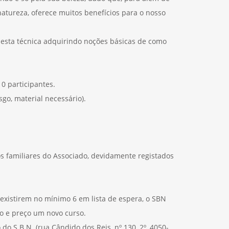
atureza, oferece muitos benefícios para o nosso
 esta técnica adquirindo noções básicas de como
10 participantes.
sgo, material necessário).
os familiares do Associado, devidamente registados
 existirem no mínimo 6 em lista de espera, o SBN
o e preço um novo curso.
do S.B.N. (rua Cândido dos Reis, nº 130, 2º, 4050-