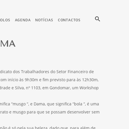
search
COLOS
AGENDA
NOTÍCIAS
CONTACTOS
AMA
dicato dos Trabalhadores do Setor Financeiro de
com início às 9h30m e fim previsto para às 12h30m,
ndrade e Silva, nº 1103, em Gondomar, um Workshop
fica “musgo “, e Dama, que significa “bola “, é uma
strato e musgo para que se possam desenvolver sem
 não é só pela sua beleza, dado que, para além de