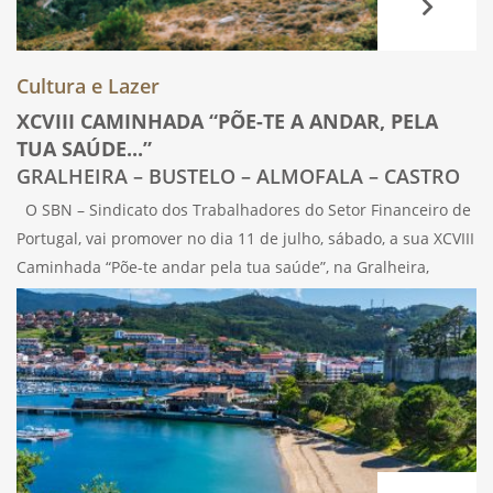
Cultura e Lazer
XCVIII CAMINHADA “PÕE-TE A ANDAR, PELA
TUA SAÚDE...”
GRALHEIRA – BUSTELO – ALMOFALA – CASTRO
DAIRE
O SBN – Sindicato dos Trabalhadores do Setor Financeiro de
Portugal, vai promover no dia 11 de julho, sábado, a sua XCVIII
Caminhada “Põe-te andar pela tua saúde”, na Gralheira,
Almofala, Bustelo, Castro Daire, em duas etapas, isto é,