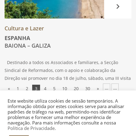
Cultura e Lazer
ESPANHA
BAIONA – GALIZA
Destinado a todos os Associados e familiares, a Secção
Sindical de Reformados, com o apoio e colaboração da
Direção vai promover no dia 18 de julho, sábado, uma III visita
a Baiona, na Galiza, em Espanha. É uma vila
...
...
«
1
2
3
4
5
10
20
30
»
Last »
Este website utiliza cookies de sessão temporários. A
informação obtida por estes cookies serve para analisar
padrões de tráfego na web, permitindo-nos identificar
problemas e fornecer uma melhor experiência de
navegação. Para mais informações consulte a nossa
Política de Privacidade
.