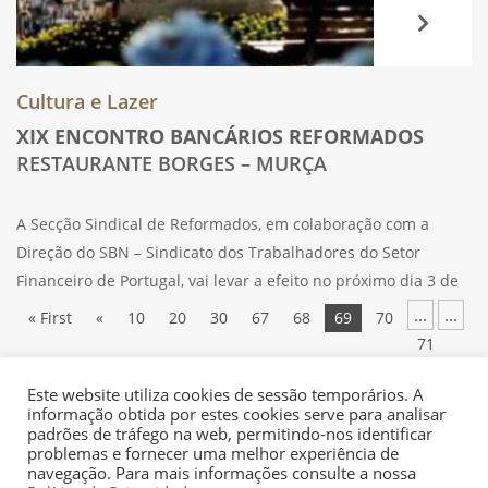
Cultura e Lazer
XIX ENCONTRO BANCÁRIOS REFORMADOS
RESTAURANTE BORGES – MURÇA
A Secção Sindical de Reformados, em colaboração com a
Direção do SBN – Sindicato dos Trabalhadores do Setor
Financeiro de Portugal, vai levar a efeito no próximo dia 3 de
junho (sábado), no Restaurante Borges, em Murça, o seu XIX
...
...
« First
«
10
20
30
67
68
69
70
71
...
...
80
90
100
»
Last »
Este website utiliza cookies de sessão temporários. A
informação obtida por estes cookies serve para analisar
padrões de tráfego na web, permitindo-nos identificar
problemas e fornecer uma melhor experiência de
navegação. Para mais informações consulte a nossa