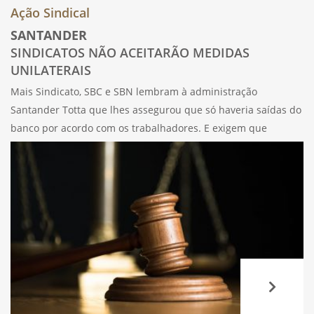
Ação Sindical
SANTANDER
SINDICATOS NÃO ACEITARÃO MEDIDAS
UNILATERAIS
Mais Sindicato, SBC e SBN lembram à administração
Santander Totta que lhes assegurou que só haveria saídas do
banco por acordo com os trabalhadores. E exigem que
cumpra a sua promessa. Os Sindicatos foram hoje
surpreendidos pela nota de imprensa