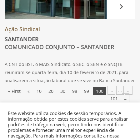
Ação Sindical
SANTANDER
COMUNICADO CONJUNTO – SANTANDER
A CNT do BST, o MAIS Sindicato, o SBC, o SBN e o SNQTB
reuniram-se quarta-feira, dia 10 de fevereiro de 2021, para
analisarem a situação laboral que se vive no Banco Santander
Totta e debater medidas a tomar quanto
...
...
...
« First
«
10
20
30
98
99
100
...
101
102
110
»
Last »
Este website utiliza cookies de sessão temporários. A
informação obtida por estes cookies serve para analisar
padrões de tráfego na web, permitindo-nos identificar
problemas e fornecer uma melhor experiência de
navegação. Para mais informações consulte a nossa