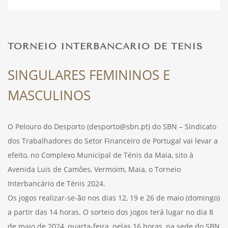
DESPORTO
TORNEIO INTERBANCÁRIO DE TÉNIS
FÉRIAS
SINGULARES FEMININOS E
MASCULINOS
SAÚDE
O Pelouro do Desporto (desporto@sbn.pt) do SBN – Sindicato
dos Trabalhadores do Setor Financeiro de Portugal vai levar a
efeito, no Complexo Municipal de Ténis da Maia, sito à
Avenida Luis de Camões, Vermoim, Maia, o Torneio
Interbancário de Ténis 2024.
Os jogos realizar-se-ão nos dias 12, 19 e 26 de maio (domingo)
a partir das 14 horas. O sorteio dos jogos terá lugar no dia 8
de maio de 2024, quarta-feira, pelas 16 horas, na sede do SBN